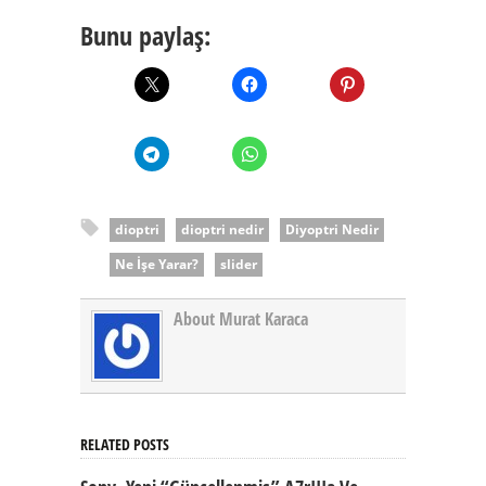
Bunu paylaş:
dioptri
dioptri nedir
Diyoptri Nedir
Ne İşe Yarar?
slider
About Murat Karaca
RELATED POSTS