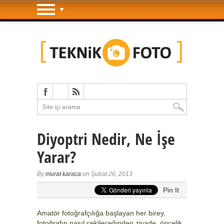
Diyoptri Nedir, Ne İşe
Yarar?
By
murat karaca
on Şubat 26, 2013
Pin It
Amatör fotoğrafçılığa başlayan her birey,
fotoğrafın nasıl çekileceğinden ziyade, öncelik