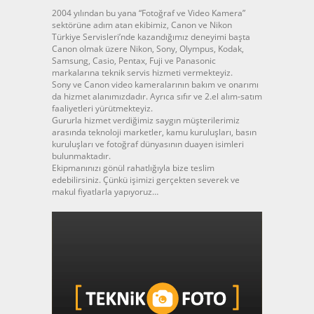
2004 yılından bu yana “Fotoğraf ve Video Kamera”
sektörüne adım atan ekibimiz, Canon ve Nikon
Türkiye Servisleri’nde kazandığımız deneyimi başta
Canon olmak üzere Nikon, Sony, Olympus, Kodak,
Samsung, Casio, Pentax, Fuji ve Panasonic
markalarına teknik servis hizmeti vermekteyiz.
Sony ve Canon video kameralarının bakım ve onarımı
da hizmet alanımızdadır. Ayrıca sıfır ve 2.el alım-satım
faaliyetleri yürütmekteyiz.
Gururla hizmet verdiğimiz saygın müşterilerimiz
arasında teknoloji marketler, kamu kuruluşları, basın
kuruluşları ve fotoğraf dünyasının duayen isimleri
bulunmaktadır.
Ekipmanınızı gönül rahatlığıyla bize teslim
edebilirsiniz. Çünkü işimizi gerçekten severek ve
makul fiyatlarla yapıyoruz…