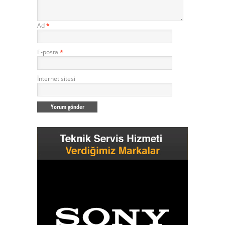
Ad
*
E-posta
*
İnternet sitesi