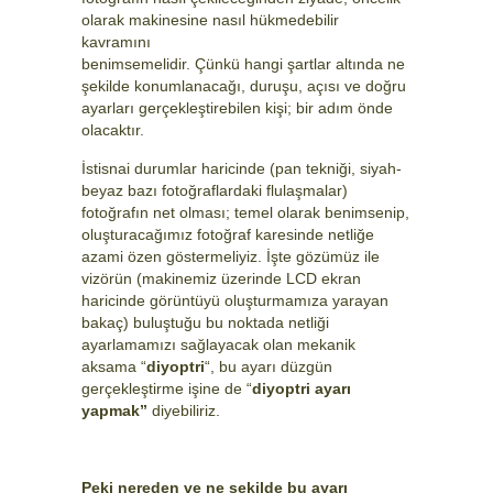
olarak makinesine nasıl hükmedebilir
kavramını
benimsemelidir. Çünkü hangi şartlar altında ne
şekilde konumlanacağı, duruşu, açısı ve doğru
ayarları gerçekleştirebilen kişi; bir adım önde
olacaktır.
İstisnai durumlar haricinde (pan tekniği, siyah-
beyaz bazı fotoğraflardaki flulaşmalar)
fotoğrafın net olması; temel olarak benimsenip,
oluşturacağımız fotoğraf karesinde netliğe
azami özen göstermeliyiz. İşte gözümüz ile
vizörün (makinemiz üzerinde LCD ekran
haricinde görüntüyü oluşturmamıza yarayan
bakaç) buluştuğu bu noktada netliği
ayarlamamızı sağlayacak olan mekanik
aksama “
diyoptri
“, bu ayarı düzgün
gerçekleştirme işine de “
diyoptri ayarı
yapmak”
diyebiliriz.
Peki nereden ve ne şekilde bu ayarı