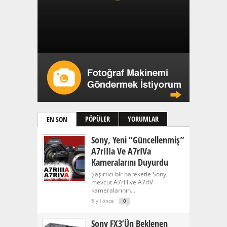
PÖPÜLER
YORUMLAR
EN SON
Sony, Yeni “güncellenmiş”
A7rIIIa Ve A7rIVa
Kameralarını Duyurdu
Şaşırtıcı bir hareketle Sony,
mevcut A7rIII ve A7rIV
kameralarının...
5 yıl önce
0
Sony FX3’ün Beklenen