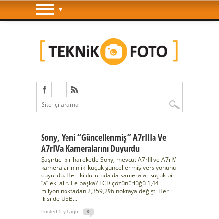
Sony, Yeni “güncellenmiş” A7rIIIa Ve
A7rIVa Kameralarını Duyurdu
Şaşırtıcı bir hareketle Sony, mevcut A7rIII ve A7rIV
kameralarının iki küçük güncellenmiş versiyonunu
duyurdu. Her iki durumda da kameralar küçük bir
“a” eki alır. Ee başka? LCD çözünürlüğü 1,44
milyon noktadan 2,359,296 noktaya değişti Her
ikisi de USB...
Posted 5 yıl ago
0