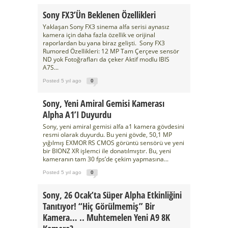
Sony FX3’ün Beklenen Özellikleri
Yaklaşan Sony FX3 sinema alfa serisi aynasız
kamera için daha fazla özellik ve orijinal
raporlardan bu yana biraz gelişti. Sony FX3
Rumored Özellikleri: 12 MP Tam Çerçeve sensör
ND yok Fotoğrafları da çeker Aktif modlu IBIS
A7S...
Posted 5 yıl ago
0
Sony, Yeni Amiral Gemisi Kamerası
Alpha A1’i Duyurdu
Sony, yeni amiral gemisi alfa a1 kamera gövdesini
resmi olarak duyurdu. Bu yeni gövde, 50,1 MP
yığılmış EXMOR RS CMOS görüntü sensörü ve yeni
bir BIONZ XR işlemci ile donatılmıştır. Bu, yeni
kameranın tam 30 fps’de çekim yapmasına...
Posted 5 yıl ago
0
Sony, 26 Ocak’ta Süper Alpha Etkinliğini
Tanıtıyor! “Hiç Görülmemiş” Bir
Kamera… .. Muhtemelen Yeni A9 8K