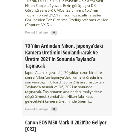
TEKNİK ÖZELLİKLER Tür Aynasız Objektif yuvası
Nikon Z objektif yuvası Etkin görüş açısı DX
Görüntü sensörü CMOS, 23,5 mm x 15,7 mm
Toplam piksel 21,51 milyon Toz azaltma sistemi
Görüntüden Toz Giderme Özelliği referans verileri
(Capture NX-D...
Posted 6 yıl ago
0
70 Yılın Ardından Nikon, Japonya’daki
Kamera Üretimini Sonlandıracak Ve
Üretim 2021’in Sonunda Tayland’a
Taşınacak
Japon Asahi ( çevrildi ), 70 yıldan uzun bir süre
sonra Nikon’un Japonya’daki kamera üretimine
son vereceğini bildirdi. Z6 ve Z & üretimi çoktan
Tayland’a taşındı ve D6, 2021’in sonunda
taşınacak. Taşınmanın ana nedeni maliyetlerin
düşürülmesi. Sendai’deki Nikon fabrikası,
gelecekteki kamera üretiminde önemli...
Posted 6 yıl ago
0
Canon EOS M50 Mark II 2020’de Geliyor
[CR2]