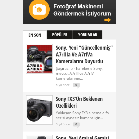
PÖPÜLER
YORUMLAR
EN SON
Sony, Yeni “güncellenmiş”
A7rIIIa Ve A7rIVa
Kameralarını Duyurdu
Şaşırtıcı bir hareketle Sony,
mevcut A7rIII ve A7rIV
kameralarının...
5 yıl önce
0
Sony FX3’ün Beklenen
Özellikleri
Yaklaşan Sony FX3 sinema alfa
serisi aynasız kamera için...
5 yıl önce
0
Sony, Yeni Amiral Gemisi