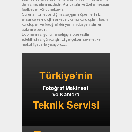
da hizmet alanımızdadır. Ayrıca sıfır ve 2.el alım-satım
faaliyetleri yürütmekteyiz.
Gururla hizmet verdiğimiz saygın müşterilerimiz
arasında teknoloji marketler, kamu kuruluşları, basın
kuruluşları ve fotoğraf dünyasının duayen isimleri
bulunmaktadır.
Ekipmanınızı gönül rahatlığıyla bize teslim
edebilirsiniz. Çünkü işimizi gerçekten severek ve
makul fiyatlarla yapıyoruz…