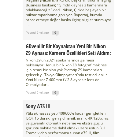
Ikegami (Nikon İcra Kurulu Başkanı, Nikon Imaging
Business başkanı) ” Şimdilik aynasız kameralara
odaklanacağız ” dedi. Nikon, Çin’de başlayan bir
miktar toparlanma görüyor. Röportaj, burada
rapor etmeye değer başka ilginç bilgiler sunmuyor
–...
Posted 6 yıl ago
0
Güvenilir Bir Kaynaktan Yeni Bir Nikon
Z9 Aynasız Kamera Özellikleri Seti Aldım:
Nikon Z9’un 2021 sonbaharında gelmesi
bekleniyor Henüz bir Nikon Z8 fotoğraf makinesi
için resmi bir plan yok Prototip Z9 kameraları
gelecek yıl Tokyo Olimpiyatları’nda test edilebilir
Yeni Nikkor Z 400mm f / 2.8 aynasız lens de
Olimpiyatlar...
Posted 6 yıl ago
0
Sony Α7S III
Yüksek hassasiyet (409600’e kadar genişletilen
ISO), 15 duraklı geniş dinamik aralık, 4K 120p, hızlı
ve güvenilir otomatik netleme ve ekstra güçlü
görüntü sabitleme dahil olmak üzere üstün Full
Frame video performansı sunan α7S III, film