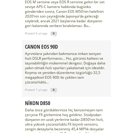
EOS M serisine veya EOS R serisine gelen bir üst
seviye APS-C kamera hakkında bugünkü
gönderiden sonra, Canon EOS M50’nin halefinin
2020’nin son çeyreğinde Japonya’da geleceği
söylendi, ancak 2021 başlarına kadar dünyanın
geri kalanında serbest bırakılamaz. Bu...
Posted 6 yıl ago
0
CANON EOS 90D
Ayrıntılara yakından bakmanıza imkan tanıyan
hızlı DSLR performansı… Hız, görüntü kalitesi ve
taşınabilirliğin mükemmel dengesi. Doğaya daha
yakın olmak hızlı sporları yakalamak için idealdir.
Kırpma ve yeniden düzenleme özgürlüğü 32,5
megapiksel EOS 90D ile çekilen tam
çözünürlüklü...
Posted 7 yıl ago
0
NİKON D850
Daha önce gördüklerinize hiç benzemeyen tam
çerçeve FX görkemine hoş geldiniz. Stüdyodan
dünyanın en uzak yerlerine kadar.D850’nin hızlı,
ultra yüksek çözünürlüklü FX biçimli sensörü,
zengin detaylarla bezenmiş 45,4 MP’lik dosyalar