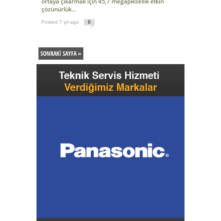
ortaya çıkarmak için 45,7 megapiksellik etkin
çözünürlük...
Posted 7 yıl ago
0
SONRAKI SAYFA »