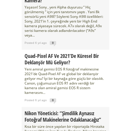
Kamera?
Yaşasın! Sony , yeni Alpha duyurusu ” Hiç
görülmemiş ” için yeni tanıtımını yaptı . Yani 8k
sensörlü yeni A9III? Söylenti Sony A9III özellikleri:
Sony, 2021’in 1. çeyreğinde yeni bir High End
kamera piyasaya sürecek. A7x olarak değil, A9x
serisi kamera olarak adlandırılacaktır (“A9s”
veya...
Posted 6 yıl ago
0
Quad-Pixel AF Ve 2021’de Küresel Bir
Deklanşör Mü Geliyor?
Yeni amiral gemisi EOS R fotoğraf makinesine
2021’de Quad-Pixel AF ve global bir deklanşör
geliyor mu? İyi bir kaynağa göre güçlü bir olasılık.
Canon, çoğumuzun EOS R1 adını verdiği bir
kamera olan amiral gemisi EOS R sistem
kamerasını...
Posted 6 yıl ago
0
Nikon Yöneticisi: “Şimdilik Aynasız
Fotoğraf Makinelerine Odaklanacağız”
Kısa bir süre önce yapılan bir röportajda Hirotaka