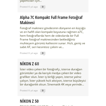
yapımcıları için...
Posted 6 yıl ago
0
Alpha 7C Kompakt Full Frame Fotoğraf
Makinesi
Fotoğraf makinesi gövdesinin dünyanın en küçüğü
ve en hafifi olan kompakt boyutuna rağmen α7C,
hem fotoğraflarda hem de videolarda bir Full
Frame fotoğraf makinesinden beklediğiniz
muhteşem görüntü kalitesini sunar. Hızlı, geniş ve
sabit AF, seri kesintisiz çekim ve...
Posted 6 yıl ago
0
NİKON Z 6II
İster video çeken bir fotoğrafçı, isterse durağan
görüntüler ya da karışık medya çeken bir video
grafiker olun. İster iş birliği yapın, isterse yalnız
çalışın. İster yüksek hızlı aksiyon, isterse büyüleyici
bir durağanlık olsun. Sinematik 4K veya yerinde...
Posted 6 yıl ago
0
NİKON Z 50