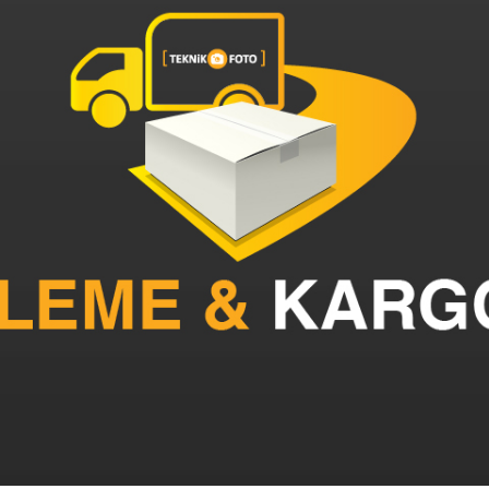
ız fotoğraf makinelerine odaklanacağız”
6 yıl önce
ikon Z9 aynasız kamera özellikleri seti aldım:
6 yıl önce
ğraf makinesi
6 yıl önce