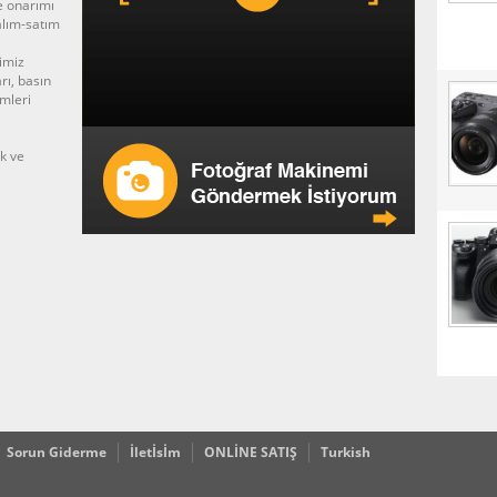
e onarımı
 alım-satım
imiz
rı, basın
imleri
ek ve
Sorun Giderme
İletİsİm
ONLİNE SATIŞ
Turkish