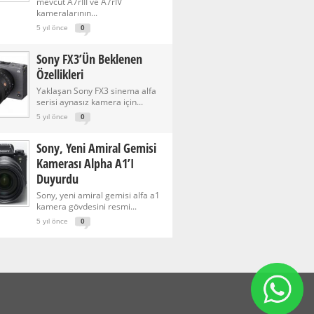
mevcut A7rIII ve A7rIV
kameralarının...
5 yıl önce
0
Sony FX3’ün Beklenen
Özellikleri
Yaklaşan Sony FX3 sinema alfa
serisi aynasız kamera için...
5 yıl önce
0
Sony, Yeni Amiral Gemisi
Kamerası Alpha A1’i
Duyurdu
Sony, yeni amiral gemisi alfa a1
kamera gövdesini resmi...
5 yıl önce
0