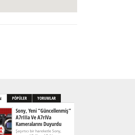
PÖPÜLER
YORUMLAR
N
Sony, Yeni “güncellenmiş”
A7rIIIa Ve A7rIVa
Kameralarını Duyurdu
Şaşırtıcı bir hareketle Sony,