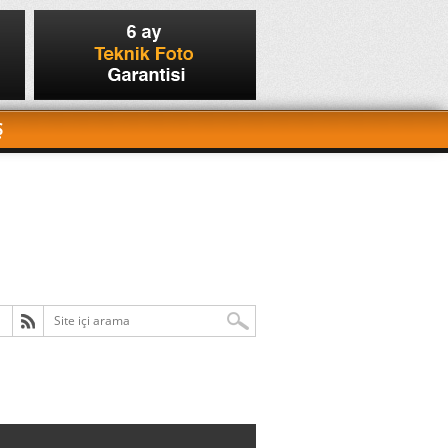
Ş
kamera?
6 yıl önce