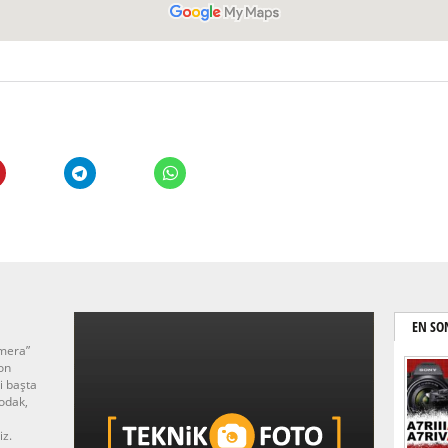
EN SO
amera”
on
i başta
odak,
iz.