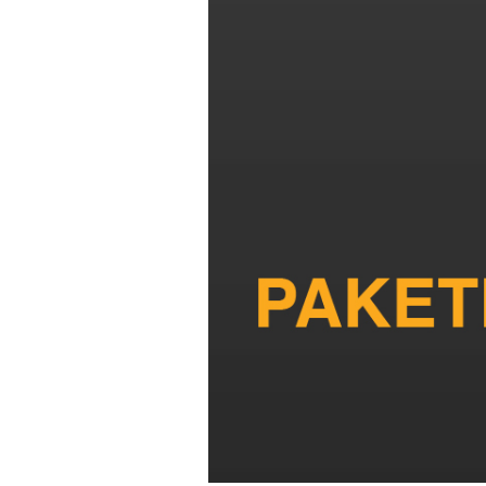
Nikon yöneticisi: “Şimdilik aynas
Güvenilir bir kaynaktan yeni bir N
Sony α7S III
6 yıl önce
Alpha 7C Kompakt Full Frame foto
NİKON Z 6II
6 yıl önce