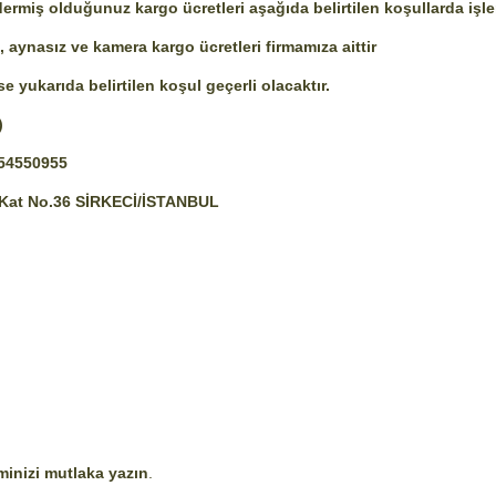
dermiş olduğunuz kargo ücretleri aşağıda belirtilen koşullarda işl
 aynasız ve kamera kargo ücretleri firmamıza aittir
 yukarıda belirtilen koşul geçerli olacaktır.
)
354550955
ş Kat No.36 SİRKECİ/İSTANBUL
inizi mutlaka yazın
.