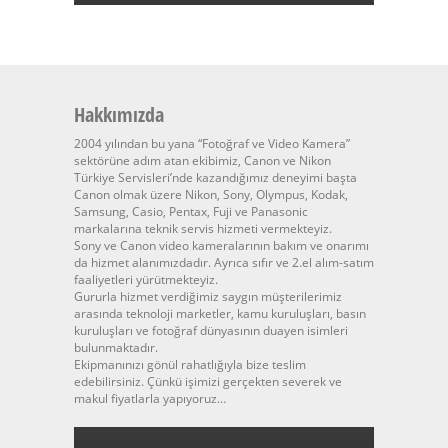
Hakkımızda
2004 yılından bu yana “Fotoğraf ve Video Kamera”
sektörüne adım atan ekibimiz, Canon ve Nikon
Türkiye Servisleri’nde kazandığımız deneyimi başta
Canon olmak üzere Nikon, Sony, Olympus, Kodak,
Samsung, Casio, Pentax, Fuji ve Panasonic
markalarına teknik servis hizmeti vermekteyiz.
Sony ve Canon video kameralarının bakım ve onarımı
da hizmet alanımızdadır. Ayrıca sıfır ve 2.el alım-satım
faaliyetleri yürütmekteyiz.
Gururla hizmet verdiğimiz saygın müşterilerimiz
arasında teknoloji marketler, kamu kuruluşları, basın
kuruluşları ve fotoğraf dünyasının duayen isimleri
bulunmaktadır.
Ekipmanınızı gönül rahatlığıyla bize teslim
edebilirsiniz. Çünkü işimizi gerçekten severek ve
makul fiyatlarla yapıyoruz…