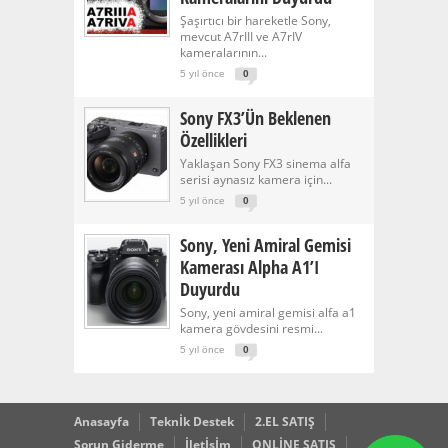
Şaşırtıcı bir hareketle Sony,
mevcut A7rIII ve A7rIV
kameralarının...
5 yıl önce
0
Sony FX3’ün Beklenen
Özellikleri
Yaklaşan Sony FX3 sinema alfa
serisi aynasız kamera için...
5 yıl önce
0
Sony, Yeni Amiral Gemisi
Kamerası Alpha A1’i
Duyurdu
Sony, yeni amiral gemisi alfa a1
kamera gövdesini resmi...
5 yıl önce
0
Anasayfa
Teknİk Destek
2.EL SATIŞ
Sorun Giderme
İletİsİm
ONLİNE SATIŞ