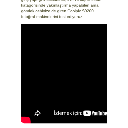
katagorisinde yakınlaştırma yapabilen ama
gömlek cebinize de giren Coolpix S9200
fotoğraf makinelerini test ediyoruz.