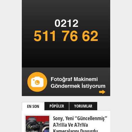
PÖPÜLER
YORUMLAR
EN SON
Sony, Yeni “güncellenmiş”
A7rIIIa Ve A7rIVa
Kameralarını Duyurdu