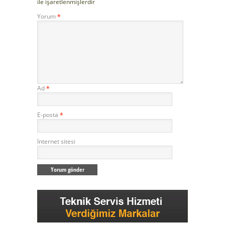
ile işaretlenmişlerdir
Yorum
*
Ad
*
E-posta
*
İnternet sitesi