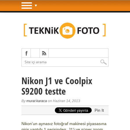
Nikon J1 ve Coolpix
S9200 testte
By
murat karaca
on Haziran 14, 2013
Pin It
Nikon’un aynasız fotoğraf makinesi piyasasına
giriş yaptığı 1 serisinden, J1′i ve süper zoom