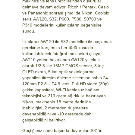
makinesi ve lens üreticilerinden duyurular
gelmeye devam ediyor. Ricoh / Pentax, Casio
ve Panasonic sonrası şimdi de Nikon, Coolpix
serisi AW120, S32, P600, P530, S9700 ve
P340 modellerini kullanıcıların beğenisine
sundu.
İlk olarak AW120 ile S32 modelleri ile başlamak
gerekirse karşımıza her türlü koşulda
kullanılabilecek fotoğraf makineleri çıkıyor.
AW110 yerine hazırlanan AW120’yi teknik
olarak 1/2.3-inç 16MP CMOS sensör, 3-inç
OLED ekran, 5 kat optik yakınlaştırma
yapabilen titreşim önleme sistemine sahip 24-
120mm F2.8 – F4.9 lens, Full HD video (30p)
çekim kapasitesi, Wi-Fi kablosuz bağlantı
teknolojisi ve 213 gram ağırlık ile hazırlayan
Nikon, makinenin 18 metre derinliğe
inebildiğini, 2 metreden düşmelere
dayanabildiğini ve -10 derecede dahi
çalışabildiğini belirtiyor.
Geçtiğimiz sene başında duyurulan S31’in