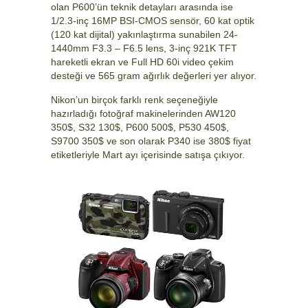
olan P600’ün teknik detayları arasında ise
1/2.3-inç 16MP BSI-CMOS sensör, 60 kat optik
(120 kat dijital) yakınlaştırma sunabilen 24-
1440mm F3.3 – F6.5 lens, 3-inç 921K TFT
hareketli ekran ve Full HD 60i video çekim
desteği ve 565 gram ağırlık değerleri yer alıyor.
Nikon’un birçok farklı renk seçeneğiyle
hazırladığı fotoğraf makinelerinden AW120
350$, S32 130$, P600 500$, P530 450$,
S9700 350$ ve son olarak P340 ise 380$ fiyat
etiketleriyle Mart ayı içerisinde satışa çıkıyor.