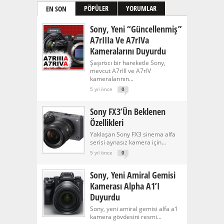
PÖPÜLER
YORUMLAR
EN SON
Sony, Yeni “güncellenmiş”
A7rIIIa Ve A7rIVa
Kameralarını Duyurdu
Şaşırtıcı bir hareketle Sony,
mevcut A7rIII ve A7rIV
kameralarının...
5 yıl önce
0
Sony FX3’ün Beklenen
Özellikleri
Yaklaşan Sony FX3 sinema alfa
serisi aynasız kamera için...
5 yıl önce
0
Sony, Yeni Amiral Gemisi
Kamerası Alpha A1’i
Duyurdu
Sony, yeni amiral gemisi alfa a1
kamera gövdesini resmi...