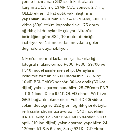
yerine hazırlanan S32 ise teknik olarak
karşımıza 1/3-inç 13MP CCD sensör, 2.7-inç
OLED ekran, 3 kat optik yakınlaştırma
yapabilen 30-90mm F3.3 – F5.9 lens, Full HD
video (30p) çekim kapasitesi ve 175 gram
ağırlık gibi detaylar ile çıkıyor. Nikon’un
belirttiğine göre S32, 10 metre derinliğe
inebiliyor ve 1.5 metreden meydana gelen
düşmelere dayanabiliyor.
Nikon’un normal kullanım için hazırladığı
fotoğraf makineleri ise P600, P530, S9700 ve
P340 model isimlerine sahip. Detaylara
indiğimiz zaman S9700 modelinin 1/2.3-inç
16MP BSI-CMOS sensör, 30 kat optik (60 kat
dijital) yakınlaştırma sunabilen 25-750mm F3.7
– F6.4 lens, 3-inç 921K OLED ekran, Wi-Fi ve
GPS bağlantı teknolojileri, Full HD 60i video
çekim desteği ve 232 gram ağırlık gibi detaylar
ile hazırlandığını görüyoruz. P340 modelinin
ise 1/1.7-inç 12.2MP BSI-CMOS sensör, 5 kat
optik (10 kat dijital) yakınlaştırma yapabilen 24-
120mm f/1.8-5.6 lens, 3-inç 921K LCD ekran,