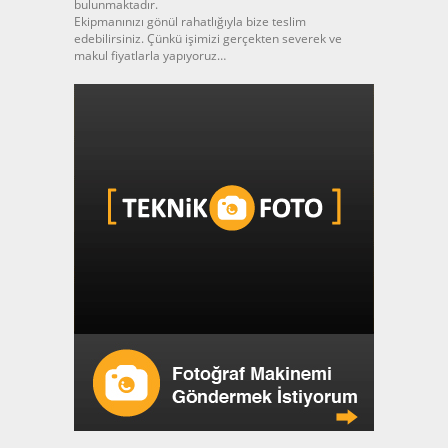
bulunmaktadır.
Ekipmanınızı gönül rahatlığıyla bize teslim
edebilirsiniz. Çünkü işimizi gerçekten severek ve
makul fiyatlarla yapıyoruz…