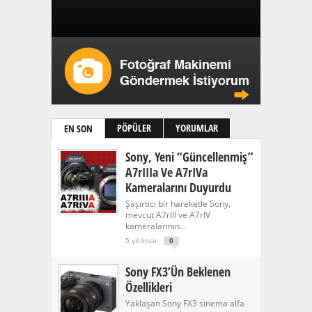
PÖPÜLER
YORUMLAR
EN SON
Sony, Yeni “güncellenmiş”
A7rIIIa Ve A7rIVa
Kameralarını Duyurdu
Şaşırtıcı bir hareketle Sony,
mevcut A7rIII ve A7rIV
kameralarının...
5 yıl önce
0
Sony FX3’ün Beklenen
Özellikleri
Yaklaşan Sony FX3 sinema alfa