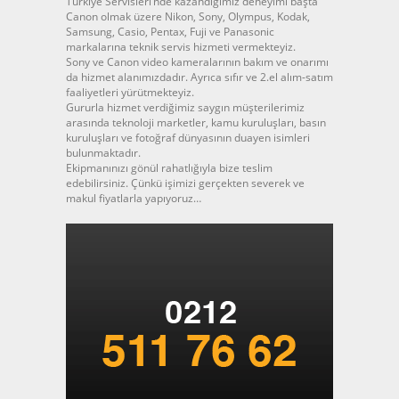
Türkiye Servisleri’nde kazandığımız deneyimi başta
Canon olmak üzere Nikon, Sony, Olympus, Kodak,
Samsung, Casio, Pentax, Fuji ve Panasonic
markalarına teknik servis hizmeti vermekteyiz.
Sony ve Canon video kameralarının bakım ve onarımı
da hizmet alanımızdadır. Ayrıca sıfır ve 2.el alım-satım
faaliyetleri yürütmekteyiz.
Gururla hizmet verdiğimiz saygın müşterilerimiz
arasında teknoloji marketler, kamu kuruluşları, basın
kuruluşları ve fotoğraf dünyasının duayen isimleri
bulunmaktadır.
Ekipmanınızı gönül rahatlığıyla bize teslim
edebilirsiniz. Çünkü işimizi gerçekten severek ve
makul fiyatlarla yapıyoruz…