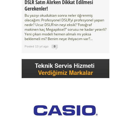
DSLR Satın Alırken Dikkat Edilmesi
Gerekenler!
Bu yazıyı okuduktan sonra neler öğrenmiş
olacağım: Profesyonel DSLR’yi profesyonel yapan
nedir? Ucuz DSLR’nin neyi eksik? ‘Fotoğraf
makinen kaç Megapiksel?’ sorusu ne kadar yeterli?
Yeni çıkan modeli hemen almalı mı yoksa
beklemeli mi? Benim neye ihtiyacım var?...
Posted 13 yıl ago
0