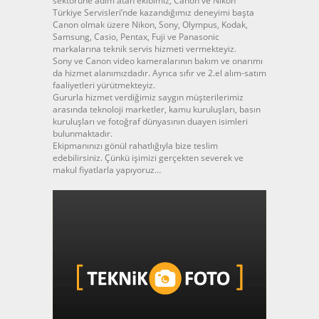
sektörüne adım atan ekibimiz, Canon ve Nikon
Türkiye Servisleri’nde kazandığımız deneyimi başta
Canon olmak üzere Nikon, Sony, Olympus, Kodak,
Samsung, Casio, Pentax, Fuji ve Panasonic
markalarına teknik servis hizmeti vermekteyiz.
Sony ve Canon video kameralarının bakım ve onarımı
da hizmet alanımızdadır. Ayrıca sıfır ve 2.el alım-satım
faaliyetleri yürütmekteyiz.
Gururla hizmet verdiğimiz saygın müşterilerimiz
arasında teknoloji marketler, kamu kuruluşları, basın
kuruluşları ve fotoğraf dünyasının duayen isimleri
bulunmaktadır.
Ekipmanınızı gönül rahatlığıyla bize teslim
edebilirsiniz. Çünkü işimizi gerçekten severek ve
makul fiyatlarla yapıyoruz…