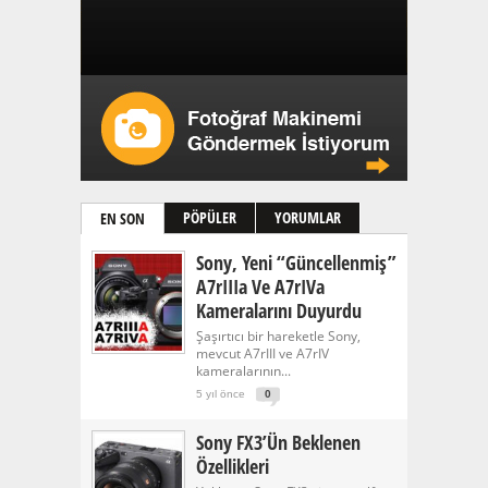
PÖPÜLER
YORUMLAR
EN SON
Sony, Yeni “güncellenmiş”
A7rIIIa Ve A7rIVa
Kameralarını Duyurdu
Şaşırtıcı bir hareketle Sony,
mevcut A7rIII ve A7rIV
kameralarının...
5 yıl önce
0
Sony FX3’ün Beklenen
Özellikleri