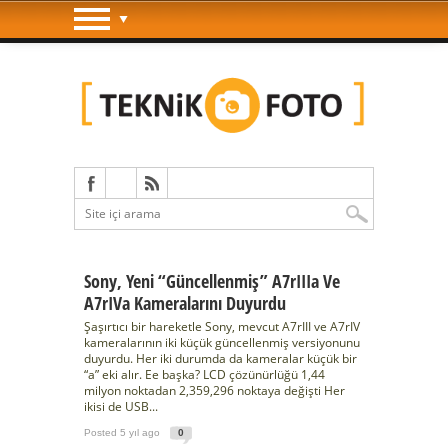
Sony, Yeni “güncellenmiş” A7rIIIa Ve
A7rIVa Kameralarını Duyurdu
Şaşırtıcı bir hareketle Sony, mevcut A7rIII ve A7rIV
kameralarının iki küçük güncellenmiş versiyonunu
duyurdu. Her iki durumda da kameralar küçük bir
“a” eki alır. Ee başka? LCD çözünürlüğü 1,44
milyon noktadan 2,359,296 noktaya değişti Her
ikisi de USB...
Posted 5 yıl ago
0