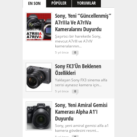
PÖPÜLER
YORUMLAR
EN SON
Sony, Yeni “güncellenmiş”
A7rIIIa Ve A7rIVa
Kameralarını Duyurdu
Şaşırtıcı bir hareketle Sony,
mevcut A7rIII ve A7rIV
kameralarının...
5 yıl önce
0
Sony FX3’ün Beklenen
Özellikleri
Yaklaşan Sony FX3 sinema alfa
serisi aynasız kamera için...
5 yıl önce
0
Sony, Yeni Amiral Gemisi
Kamerası Alpha A1’i
Duyurdu
Sony, yeni amiral gemisi alfa a1
kamera gövdesini resmi...
5 yıl önce
0