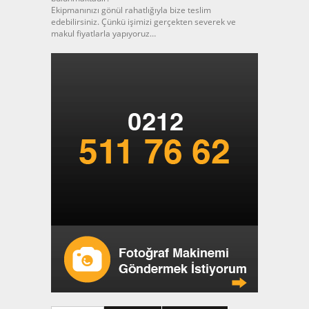
Ekipmanınızı gönül rahatlığıyla bize teslim
edebilirsiniz. Çünkü işimizi gerçekten severek ve
makul fiyatlarla yapıyoruz…