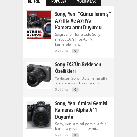
PÖPÜLER
YORUMLAR
EN SON
Sony, Yeni “güncellenmiş”
A7rIIIa Ve A7rIVa
Kameralarını Duyurdu
Şaşırtıcı bir hareketle Sony,
mevcut A7rIII ve A7rIV
kameralarının...
5 yıl önce
0
Sony FX3’ün Beklenen
Özellikleri
Yaklaşan Sony FX3 sinema alfa
serisi aynasız kamera için...
5 yıl önce
0
Sony, Yeni Amiral Gemisi
Kamerası Alpha A1’i
Duyurdu
Sony, yeni amiral gemisi alfa a1
kamera gövdesini resmi...
5 yıl önce
0