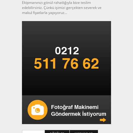
Ekipmanınızı gönül rahatlığıyla bize teslim
edebilirsiniz. Çünkü işimizi gerçekten severek ve
makul fiyatlarla yapıyoruz…