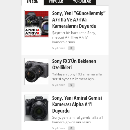
PÖPÜLER
YORUMLAR
EN SON
Sony, Yeni “güncellenmiş”
A7rIIIa Ve A7rIVa
Kameralarını Duyurdu
Şaşırtıcı bir hareketle Sony,
mevcut A7rIII ve A7rIV
kameralarının...
5 yıl önce
0
Sony FX3’ün Beklenen
Özellikleri
Yaklaşan Sony FX3 sinema alfa
serisi aynasız kamera için...
5 yıl önce
0
Sony, Yeni Amiral Gemisi
Kamerası Alpha A1’i
Duyurdu
Sony, yeni amiral gemisi alfa a1
kamera gövdesini resmi...
5 yıl önce
0