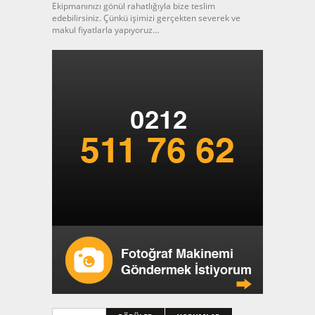
Ekipmanınızı gönül rahatlığıyla bize teslim
edebilirsiniz. Çünkü işimizi gerçekten severek ve
makul fiyatlarla yapıyoruz…