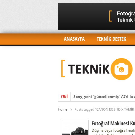
ANASAYFA
TEKNİK DESTEK
YENI
Sony, yeni “güncellenmiş” A7rIIIa
Sony FX3’ün Beklenen Özellikleri
Home
>
Posts tagged "CANON EOS 1D X TAMİR 
Sony, yeni amiral gemisi kamerası
Fotoğraf Makinesi Kı
Sony, 26 Ocak’ta süper Alpha etki
Düşme veya fotoğraf makin
Quad-Pixel AF ve 2021’de küresel 