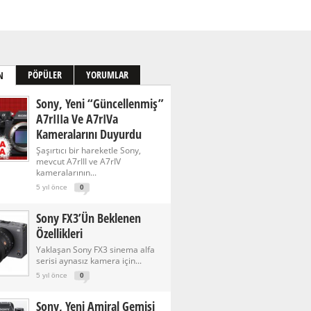
PÖPÜLER
YORUMLAR
N
Sony, Yeni “güncellenmiş”
A7rIIIa Ve A7rIVa
Kameralarını Duyurdu
Şaşırtıcı bir hareketle Sony,
mevcut A7rIII ve A7rIV
kameralarının...
5 yıl önce
0
Sony FX3’ün Beklenen
Özellikleri
Yaklaşan Sony FX3 sinema alfa
serisi aynasız kamera için...
5 yıl önce
0
Sony, Yeni Amiral Gemisi