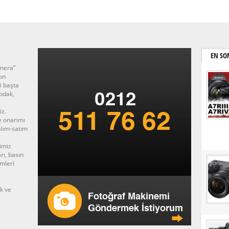
EN SO
amera”
on
i başta
odak,
iz.
e onarımı
 alım-satım
imiz
rı, basın
imleri
ek ve