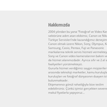
Hakkımızda
2004 yılından bu yana “Fotoğraf ve Video K
sektörüne adım atan ekibimiz, Canon ve Nik
Türkiye Servisleri’nde kazandığımız deneyim
Canon olmak üzere Nikon, Sony, Olympus, K
Samsung, Casio, Pentax, Fuji ve Panasonic
markalarına teknik servis hizmeti vermektey
Sony ve Canon video kameralarının bakım v
da hizmet alanımızdadır. Ayrıca sıfır ve 2.el
faaliyetleri yürütmekteyiz.
Gururla hizmet verdiğimiz saygın müşteriler
arasında teknoloji marketler, kamu kuruluşla
kuruluşları ve fotoğraf dünyasının duayen is
bulunmaktadır.
Ekipmanınızı gönül rahatlığıyla bize teslim
edebilirsiniz. Çünkü işimizi gerçekten sever
makul fiyatlarla yapıyoruz…