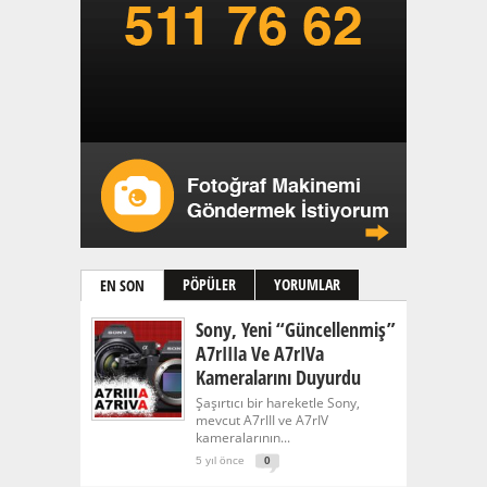
PÖPÜLER
YORUMLAR
EN SON
Sony, Yeni “güncellenmiş”
A7rIIIa Ve A7rIVa
Kameralarını Duyurdu
Şaşırtıcı bir hareketle Sony,
mevcut A7rIII ve A7rIV
kameralarının...
5 yıl önce
0