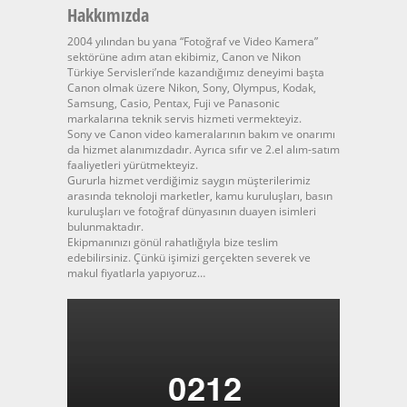
Hakkımızda
2004 yılından bu yana “Fotoğraf ve Video Kamera”
sektörüne adım atan ekibimiz, Canon ve Nikon
Türkiye Servisleri’nde kazandığımız deneyimi başta
Canon olmak üzere Nikon, Sony, Olympus, Kodak,
Samsung, Casio, Pentax, Fuji ve Panasonic
markalarına teknik servis hizmeti vermekteyiz.
Sony ve Canon video kameralarının bakım ve onarımı
da hizmet alanımızdadır. Ayrıca sıfır ve 2.el alım-satım
faaliyetleri yürütmekteyiz.
Gururla hizmet verdiğimiz saygın müşterilerimiz
arasında teknoloji marketler, kamu kuruluşları, basın
kuruluşları ve fotoğraf dünyasının duayen isimleri
bulunmaktadır.
Ekipmanınızı gönül rahatlığıyla bize teslim
edebilirsiniz. Çünkü işimizi gerçekten severek ve
makul fiyatlarla yapıyoruz…