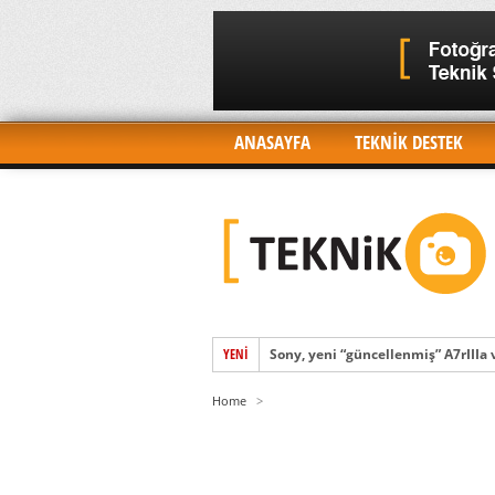
ANASAYFA
TEKNİK DESTEK
Sony, yeni “güncellenmiş” A7rIIIa
YENI
Sony FX3’ün Beklenen Özellikleri
Home
>
Sony, yeni amiral gemisi kamerası
Sony, 26 Ocak’ta süper Alpha etki
Quad-Pixel AF ve 2021’de küresel 