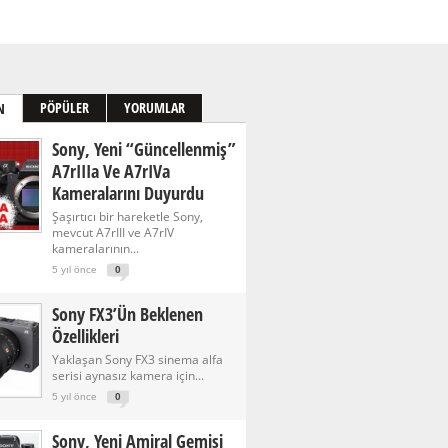
PÖPÜLER
YORUMLAR
N
Sony, Yeni “güncellenmiş”
A7rIIIa Ve A7rIVa
Kameralarını Duyurdu
Şaşırtıcı bir hareketle Sony,
mevcut A7rIII ve A7rIV
kameralarının...
5 yıl önce
0
Sony FX3’ün Beklenen
Özellikleri
Yaklaşan Sony FX3 sinema alfa
serisi aynasız kamera için...
5 yıl önce
0
Sony, Yeni Amiral Gemisi