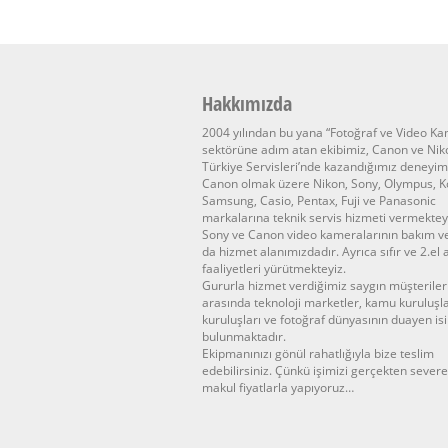
Hakkımızda
2004 yılından bu yana “Fotoğraf ve Video K
sektörüne adım atan ekibimiz, Canon ve Nik
Türkiye Servisleri’nde kazandığımız deneyim
Canon olmak üzere Nikon, Sony, Olympus, K
Samsung, Casio, Pentax, Fuji ve Panasonic
markalarına teknik servis hizmeti vermektey
Sony ve Canon video kameralarının bakım v
da hizmet alanımızdadır. Ayrıca sıfır ve 2.el
faaliyetleri yürütmekteyiz.
Gururla hizmet verdiğimiz saygın müşteriler
arasında teknoloji marketler, kamu kuruluşla
kuruluşları ve fotoğraf dünyasının duayen is
bulunmaktadır.
Ekipmanınızı gönül rahatlığıyla bize teslim
edebilirsiniz. Çünkü işimizi gerçekten sever
makul fiyatlarla yapıyoruz…