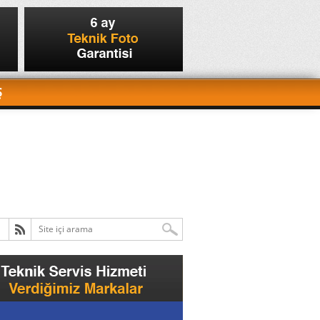
Ş
kamera?
6 yıl önce