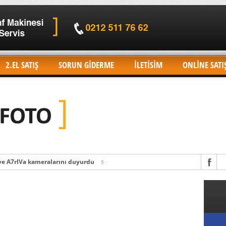
2.EL SATIŞ
SORUN GIDERME
İLETİSİM
ONLİNE SATI
 ve A7rIVa kameralarını duyurdu
5 yıl önce
5 yıl önce
 alpha a1’i duyurdu
5 yıl önce
nliğini tanıtıyor! “Hiç görülmemiş” bir kamera… .. muhtemelen yeni A9 8K 
bir deklanşör mü geliyor?
6 yıl önce