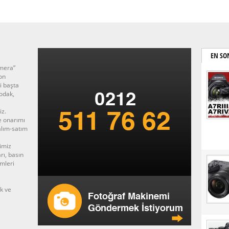
EN SO
amera”
on
i başta
odak,
iz.
e onarımı
 alım-satım
imiz
rı, basın
imleri
ek ve