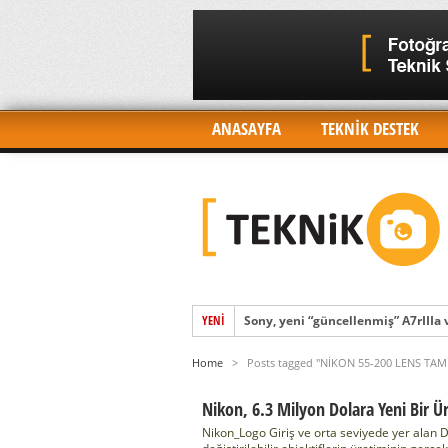
ANASAYFA
TEKNİK DESTEK
Sony, yeni “güncellenmiş” A7rIIIa
YENI
Sony FX3’ün Beklenen Özellikleri
Home
>
Posts tagged "NİKON 55-200 LENS TAMİ
Sony, yeni amiral gemisi kamerası
Nikon, 6.3 Milyon Dolara Yeni Bir Ü
Sony, 26 Ocak’ta süper Alpha etki
Nikon_Logo Giriş ve orta seviyede yer alan D
Quad-Pixel AF ve 2021’de küresel 