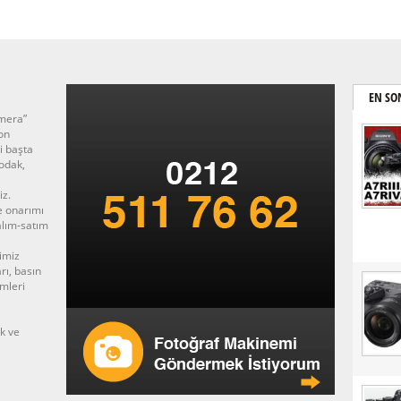
EN SO
amera”
on
i başta
odak,
iz.
e onarımı
 alım-satım
imiz
rı, basın
imleri
ek ve