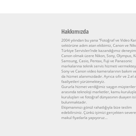
Hakkımızda
2004 yılından bu yana “Fotoğraf ve Video K
sektörüne adım atan ekibimiz, Canon ve Nik
Türkiye Servisleri’nde kazandığımız deneyim
Canon olmak üzere Nikon, Sony, Olympus, K
Samsung, Casio, Pentax, Fuji ve Panasonic
markalarına teknik servis hizmeti vermektey
Sony ve Canon video kameralarının bakım v
da hizmet alanımızdadır. Ayrıca sıfır ve 2.el
faaliyetleri yürütmekteyiz.
Gururla hizmet verdiğimiz saygın müşteriler
arasında teknoloji marketler, kamu kuruluşla
kuruluşları ve fotoğraf dünyasının duayen is
bulunmaktadır.
Ekipmanınızı gönül rahatlığıyla bize teslim
edebilirsiniz. Çünkü işimizi gerçekten sever
makul fiyatlarla yapıyoruz…