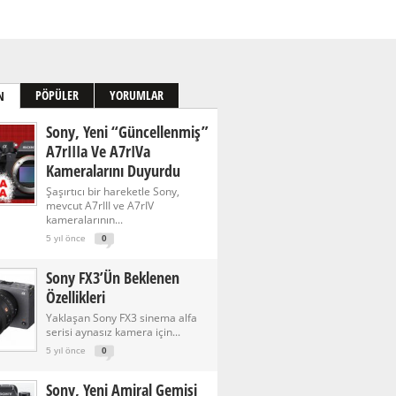
PÖPÜLER
YORUMLAR
N
Sony, Yeni “güncellenmiş”
A7rIIIa Ve A7rIVa
Kameralarını Duyurdu
Şaşırtıcı bir hareketle Sony,
mevcut A7rIII ve A7rIV
kameralarının...
5 yıl önce
0
Sony FX3’ün Beklenen
Özellikleri
Yaklaşan Sony FX3 sinema alfa
serisi aynasız kamera için...
5 yıl önce
0
Sony, Yeni Amiral Gemisi